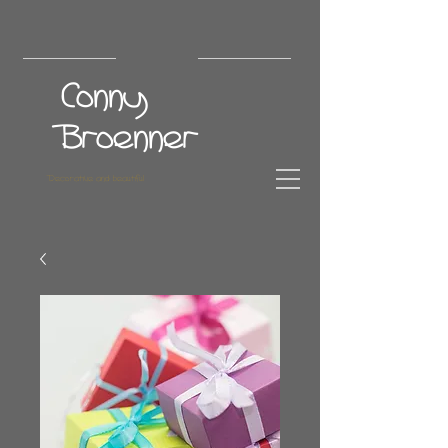
Conny
Broenner
Decorative and beautiful