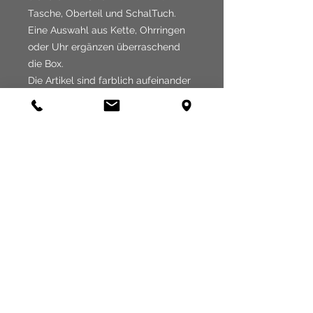
Tasche, Oberteil und SchalTuch.
Eine Auswahl aus Kette, Ohrringen
oder Uhr ergänzen überraschend
die Box.
Die Artikel sind farblich aufeinander
abgestimmt. Verrate unsdoch Deine
Lieblingsfarben und Kleidergröße.
Der Verkaufswert liegt bei über 500
€
Ein Umtausch einzelner Teile
der Box ist nicht mög
Bitte kontaktieren Sie uns unter
08171/217714 und Sie können Ihre
Box uns im Obermarkt 7abholen.